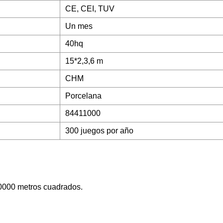
CE, CEI, TUV
Un mes
40hq
15*2,3,6 m
CHM
Porcelana
84411000
300 juegos por año
50000 metros cuadrados.