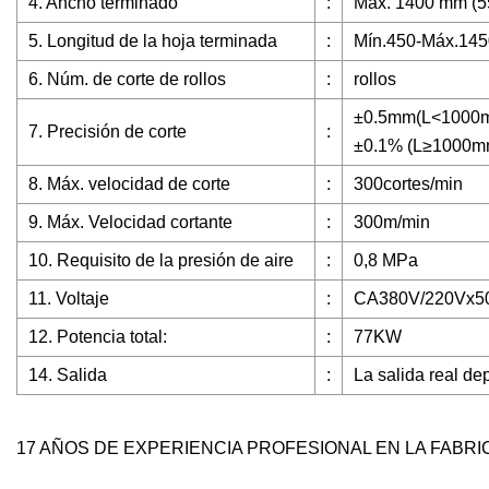
4. Ancho terminado
:
Máx. 1400 mm (5
5. Longitud de la hoja terminada
:
Mín.450-Máx.14
6. Núm. de corte de rollos
:
rollos
±0.5mm(L<1000
7. Precisión de corte
:
±0.1% (L≥1000m
8. Máx. velocidad de corte
:
300cortes/min
9. Máx. Velocidad cortante
:
300m/min
10. Requisito de la presión de aire
:
0,8 MPa
11. Voltaje
:
CA380V/220Vx5
12. Potencia total:
:
77KW
14. Salida
:
La salida real de
17 AÑOS DE EXPERIENCIA PROFESIONAL EN LA FABRI