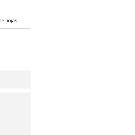
de hojas de
l
adora de
illa rotativa
ransversal
doble