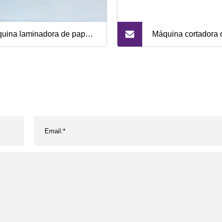
uina laminadora de papel
Máquina cortadora 
omática de alta velocidad
papel en rollo, pape
-1400B
dúplex/cartón/papel
gris/máquina lamin
papel Kraft con cuch
Máquina cortadora t
de un solo carrete 